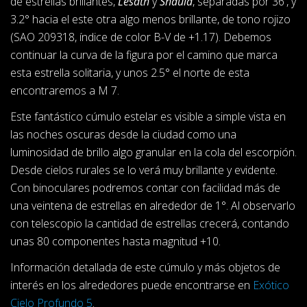
de estrellas brillantes,
Lesath
y
Shaula
, separadas por 36', y
3.2° hacia el este otra algo menos brillante, de tono rojizo
(SAO 209318, índice de color B-V de +1.17). Debemos
continuar la curva de la figura por el camino que marca
esta estrella solitaria, y unos 2.5° el norte de esta
encontraremos a M 7.
Este fantástico cúmulo estelar es visible a simple vista en
las noches oscuras desde la ciudad como una
luminosidad de brillo algo granular en la cola del escorpión.
Desde cielos rurales se lo verá muy brillante y evidente.
Con binoculares podremos contar con facilidad más de
una veintena de estrellas en alrededor de 1°. Al observarlo
con telescopio la cantidad de estrellas crecerá, contando
unas 80 componentes hasta magnitud +10.
Información detallada de este cúmulo y más objetos de
interés en los alrededores puede encontrarse en
Exótico
Cielo Profundo 5
.