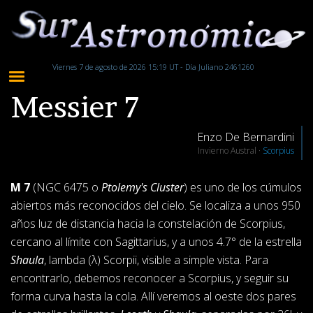
Viernes 7 de agosto de 2026 15:19 UT - Día Juliano 2461260
Messier 7
Enzo De Bernardini
Invierno Austral ·
Scorpius
M 7
(NGC 6475 o
Ptolemy's Cluster
) es uno de los cúmulos
abiertos más reconocidos del cielo. Se localiza a unos 950
años luz de distancia hacia la constelación de Scorpius,
cercano al límite con Sagittarius, y a unos 4.7° de la estrella
Shaula
, lambda (λ) Scorpii, visible a simple vista. Para
encontrarlo, debemos reconocer a Scorpius, y seguir su
forma curva hasta la cola. Allí veremos al oeste dos pares