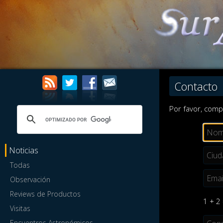
Contacto
Por favor, comp
Noticias
Todas
Observación
Reviews de Productos
1 + 2
Visitas
Encuentros Astronómicos