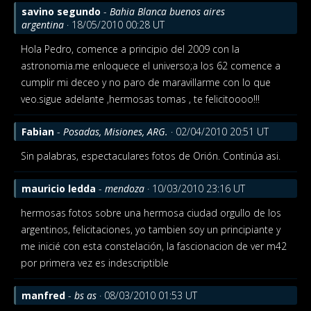
savino segundo
-
Bahia Blanca buenos aires
argentina
· 18/05/2010 00:28 UT
Hola Pedro, comence a principio del 2009 con la
astronomia.me enloquece el universo;a los 62 comence a
cumplir mi deceo y no paro de maravillarme con lo que
veo.sigue adelante ,hermosas tomas , te felicitoooo!!!
Fabian
-
Posadas, Misiones, ARG.
· 02/04/2010 20:51 UT
Sin palabras, espectaculares fotos de Orión. Continúa asi.
mauricio ledda
-
mendoza
· 10/03/2010 23:16 UT
hermosas fotos sobre una hermosa ciudad orgullo de los
argentinos, felicitaciones, yo tambien soy un principiante y
me inicié con esta constelación, la fascionacion de ver m42
por primera vez es indescriptible
manfred
-
bs as
· 08/03/2010 01:53 UT