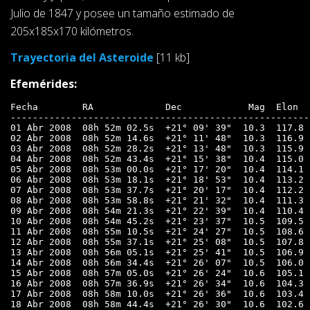
Julio de 1847 y posee un tamaño estimado de
205x185x170 kilómetros.
Trayectoria del Asteroide
[11 kb]
Efemérides:
Fecha        RA             Dec            Mag  Elon  
------------------------------------------------------
01 Abr 2008  08h 52m 02.5s  +21° 09' 39"  10.3  117.8 
02 Abr 2008  08h 52m 14.6s  +21° 11' 48"  10.3  116.9 
03 Abr 2008  08h 52m 28.2s  +21° 13' 48"  10.3  115.9 
04 Abr 2008  08h 52m 43.4s  +21° 15' 38"  10.4  115.0 
05 Abr 2008  08h 53m 00.0s  +21° 17' 20"  10.4  114.1 
06 Abr 2008  08h 53m 18.1s  +21° 18' 53"  10.4  113.2 
07 Abr 2008  08h 53m 37.7s  +21° 20' 17"  10.4  112.2 
08 Abr 2008  08h 53m 58.8s  +21° 21' 32"  10.4  111.3 
09 Abr 2008  08h 54m 21.3s  +21° 22' 39"  10.4  110.4 
10 Abr 2008  08h 54m 45.2s  +21° 23' 37"  10.5  109.5 
11 Abr 2008  08h 55m 10.5s  +21° 24' 27"  10.5  108.6 
12 Abr 2008  08h 55m 37.1s  +21° 25' 08"  10.5  107.8 
13 Abr 2008  08h 56m 05.1s  +21° 25' 41"  10.5  106.9 
14 Abr 2008  08h 56m 34.4s  +21° 26' 07"  10.5  106.0 
15 Abr 2008  08h 57m 05.0s  +21° 26' 24"  10.6  105.1 
16 Abr 2008  08h 57m 36.9s  +21° 26' 34"  10.6  104.3 
17 Abr 2008  08h 58m 10.0s  +21° 26' 36"  10.6  103.4 
18 Abr 2008  08h 58m 44.4s  +21° 26' 30"  10.6  102.6 