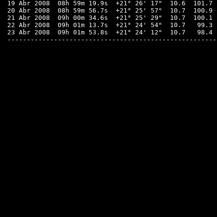
19 Abr 2008  08h 59m 19.9s  +21° 26' 17"  10.6  101.7 
20 Abr 2008  08h 59m 56.7s  +21° 25' 57"  10.7  100.9 
21 Abr 2008  09h 00m 34.6s  +21° 25' 29"  10.7  100.1 
22 Abr 2008  09h 01m 13.7s  +21° 24' 54"  10.7   99.3 
23 Abr 2008  09h 01m 53.8s  +21° 24' 12"  10.7   98.4 
------------------------------------------------------