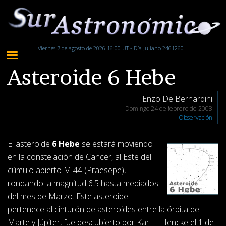
Viernes 7 de agosto de 2026 16:00 UT - Día Juliano 2461260
Asteroide 6 Hebe
Enzo De Bernardini
Domingo 24 de febrero de 2008
Observación
El asteroide
6 Hebe
se estará moviendo
en la constelación de Cancer, al Este del
cúmulo abierto M 44 (Praesepe),
rondando la magnitud 6.5 hasta mediados
del mes de Marzo. Este asteroide
pertenece al cinturón de asteroides entre la órbita de
Marte y Júpiter, fue descubierto por Karl L. Hencke el 1 de