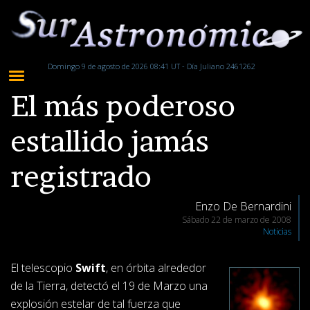
Domingo 9 de agosto de 2026 08:41 UT - Día Juliano 2461262
El más poderoso
estallido jamás
registrado
Enzo De Bernardini
Sábado 22 de marzo de 2008
Noticias
El telescopio
Swift
, en órbita alrededor
de la Tierra, detectó el 19 de Marzo una
explosión estelar de tal fuerza que