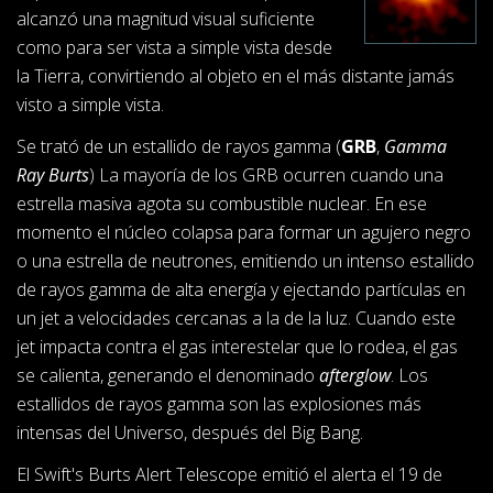
alcanzó una magnitud visual suficiente
como para ser vista a simple vista desde
la Tierra, convirtiendo al objeto en el más distante jamás
visto a simple vista.
Se trató de un estallido de rayos gamma (
GRB
,
Gamma
Ray Burts
) La mayoría de los GRB ocurren cuando una
estrella masiva agota su combustible nuclear. En ese
momento el núcleo colapsa para formar un agujero negro
o una estrella de neutrones, emitiendo un intenso estallido
de rayos gamma de alta energía y ejectando partículas en
un jet a velocidades cercanas a la de la luz. Cuando este
jet impacta contra el gas interestelar que lo rodea, el gas
se calienta, generando el denominado
afterglow
. Los
estallidos de rayos gamma son las explosiones más
intensas del Universo, después del Big Bang.
El Swift's Burts Alert Telescope emitió el alerta el 19 de