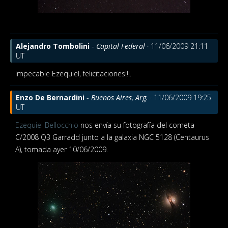
Alejandro Tombolini
-
Capital Federal
· 11/06/2009 21:11
UT
Impecable Ezequiel, felicitaciones!!!.
Enzo De Bernardini
-
Buenos Aires, Arg.
· 11/06/2009 19:25
UT
Ezequiel Bellocchio
nos envía su fotografía del cometa
C/2008 Q3 Garradd junto a la galaxia NGC 5128 (Centaurus
A), tomada ayer 10/06/2009.