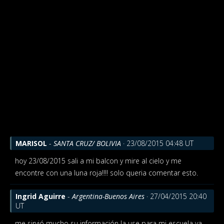
MARISOL
-
SANTA CRUZ/ BOLIVIA
· 23/08/2015 04:48 UT
hoy 23/08/2015 sali a mi balcon y mire al cielo y me
encontre con una luna roja!!!! solo queria comentar esto.
Ingrid Aguirre
-
Argentina-Buenos Aires
· 27/04/2015 20:40
UT
me sirvió mucho su información la use para mi escuela ya