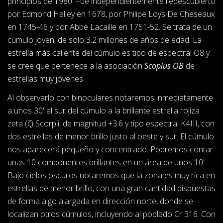
principios de 1980. Fue independientemente redescubierto
por Edmond Halley en 1678, por Philipe Loys De Cheseaux
en 1745-46 y por Abbe Lacaille en 1751-52. Se trata de un
cúmulo joven, de solo 3.2 millones de años de edad. La
estrella más caliente del cúmulo es tipo de espectral O8 y
se cree que pertenece a la asociación
Scopius OB
de
estrellas muy jóvenes.
Al observarlo con binoculares notaremos inmediatamente
a unos 30' al sur del cúmulo a la brillante estrella rojiza
zeta (ζ) Scorpii, de magnitud +3.6 y tipo espectral K4III, con
dos estrellas de menor brillo justo al oeste y sur. El cúmulo
nos aparecerá pequeño y concentrado. Podremos contar
unas 10 componentes brillantes en un área de unos 10'.
Bajo cielos oscuros notaremos que la zona es muy rica en
estrellas de menor brillo, con una gran cantidad dispuestas
de forma algo alargada en dirección norte, donde se
localizan otros cúmulos, incluyendo al poblado Cr 316. Con