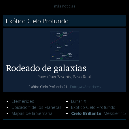
más noticias
Exótico Cielo Profundo
Rodeado de galaxias
Pavo (Pav) Pavonis, Pavo Real.
Exótico Cielo Profundo 21 ·
Entregas Anteriores
Efemérides
Lunar-X
Ubicación de los Planetas
Exótico Cielo Profundo
Mapas de la Semana
Cielo Brillante
: Messier 15