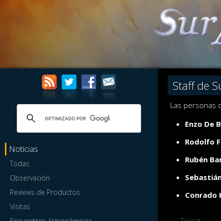
Staff de 
Las personas d
Enzo De B
Rodolfo F
Noticias
Rubén Ba
Todas
Sebastiá
Observación
Reviews de Productos
Conrado 
Visitas
Tweet
Encuentros Astronómicos