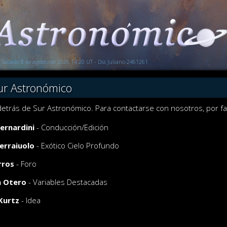
Sábado 8 de agosto de 2026 14:20 UT - Día Juliano 2461261
Sur Astronómico
etrás de Sur Astronómico. Para contactarse con nosotros, por fav
ernardini
- Conducción/Edición
erraiuolo
- Exótico Cielo Profundo
rros
- Foro
n Otero
- Variables Destacadas
Kurtz
- Idea