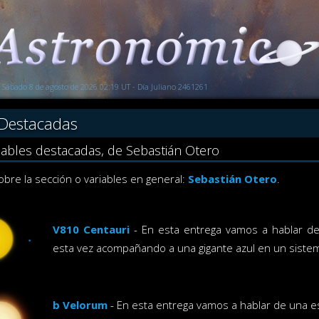
Sábado 8 de agosto de 2026 02:19 UT - Día Juliano 2461261
 Destacadas
riables destacadas, de Sebastián Otero
bre la sección o variables en general:
Sebastián Otero
.
V810 Centauri
- En esta entrega vamos a hablar de 
esta vez acompañando a una gigante azul en un sistem
b Velorum
- En esta entrega vamos a hablar de una es