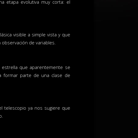
a etapa evolutiva muy corta: el
ica visible a simple vista y que
a observación de variables.
estrella que aparentemente se
ía formar parte de una clase de
el telescopio ya nos sugiere que
o.