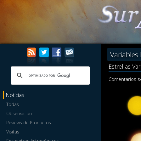
Variables
Estrellas Va
Comentarios so
Noticias
Todas
Observación
Reviews de Productos
Visitas
Encuentros Astronómicos