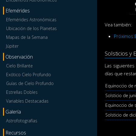
Efemérides
Efemérides Astronómicas
Vea también:
Ubicación de los Planetas
Próximos 
Mapas de la Semana
Júpiter
Solsticios y
Observación
Las siguientes
Cielo Brillante
días que restan
Exótico Cielo Profundo
Guías de Cielo Profundo
Equinoccio de
Estrellas Dobles
Solsticio de jun
Variables Destacadas
Equinoccio de 
Galería
Solsticio de di
Astrofotografías
Recursos