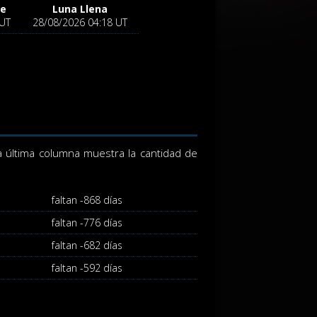
te
Luna Llena
 UT
28/08/2026 04:18 UT
a última columna muestra la cantidad de
faltan -868 días
faltan -776 días
faltan -682 días
faltan -592 días