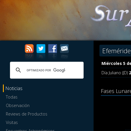
Efeméride
Miércoles 5 d
Día Juliano (JD)
Noticias
Fases Lunar
Todas
Observación
Reviews de Productos
Visitas
Encuentros Astronómicos