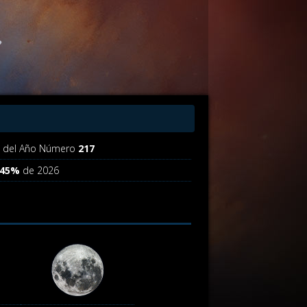
a del Año Número
217
.45%
de 2026