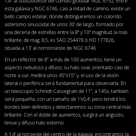
1,4º al sudsudoeste del cúmulo globular NGC 6752. Entre
esta galaxia y NGC 6746, casi a mitad de camino, existe un
bello campo estelar, donde distinguiremos un colorido
asterismo sinusoidal de unos 30’ de largo, formado por
una decena de estrellas entre la 8ª y 10ª magnitud; la más
brillante, de mag. 8,5, es SAO 254478 ó HD 177826,
situada a 13’ al nornoroeste de NGC 6746.
En un reflector de 8” a más de 100 aumentos, tiene un
aspecto nebuloso y difuso; su halo oval, orientado casi de
norte a sur, medirá unos 45”x15” y, el uso de la visión
lateral o periférica será fundamental para observarla. En
un telescopio Schmidt-Cassegrain de 11”, a 145x, también
será pequeña, con un tamaño de 1’x0,4’, pero tendrá los
bordes bien definidos y detectaremos su zona central más
brillante. Con el doble de aumentos, surgirá un angosto,
tenue y difuso halo externo.
A 1,4’ al noroeste del centro de la galaxia, encontramos la