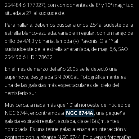
254484 ó 177927), con componentes de 8ª y 10ª magnitud,
situada a 27’ al sudsudeste.
Para hallarla, debemos buscar a unos 2,5º al sudeste de la
estrella blanco-azulada, variable irregular, con un rango de
brillo de 4/4,3 y binaria, lambda (λ) Pavonis. O a 1º al
sudsudoeste de la estrella anaranjada, de mag. 6,6, SAO
254496 ó HD 178632.
En el mes de marzo del año 2005 se le detectó una
supernova, designada SN 2005at. Fotográficamente es
una de las galaxias más espectaculares del cielo del
hemisferio sur.
Muy cerca, a nada más que 10’ al noroeste del núcleo de
NGC 6744, encontramos a
NGC 6744A
, una pequeña
galaxia espiral-irregular, azulada, clase IB(s)m, antes
nombrada. Es una tenue galaxia enana en interacción y
contacto con la gigante NGC 6744. En buenas fotografías