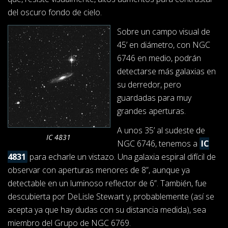
del oscuro fondo de cielo.
Sobre un campo visual de
45’ en diámetro, con NGC
6746 en medio, podrán
detectarse más galaxias en
su derredor, pero
guardadas para muy
grandes aperturas.
A unos 35’ al sudeste de
IC 4831
NGC 6746, tenemos a
IC
4831
para echarle un vistazo. Una galaxia espiral difícil de
observar con aperturas menores de 8”, aunque ya
detectable en un luminoso reflector de 6”. También, fue
descubierta por DeLisle Stewart y, probablemente (así se
acepta ya que hay dudas con su distancia medida), sea
miembro del Grupo de NGC 6769.