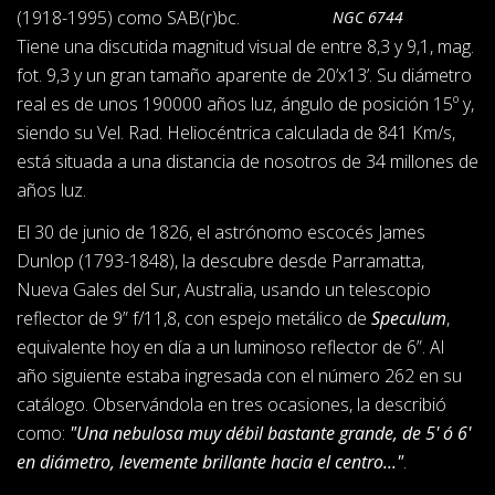
(1918-1995) como SAB(r)bc.
NGC 6744
Tiene una discutida magnitud visual de entre 8,3 y 9,1, mag.
fot. 9,3 y un gran tamaño aparente de 20’x13’. Su diámetro
real es de unos 190000 años luz, ángulo de posición 15º y,
siendo su Vel. Rad. Heliocéntrica calculada de 841 Km/s,
está situada a una distancia de nosotros de 34 millones de
años luz.
El 30 de junio de 1826, el astrónomo escocés James
Dunlop (1793-1848), la descubre desde Parramatta,
Nueva Gales del Sur, Australia, usando un telescopio
reflector de 9” f/11,8, con espejo metálico de
Speculum
,
equivalente hoy en día a un luminoso reflector de 6”. Al
año siguiente estaba ingresada con el número 262 en su
catálogo. Observándola en tres ocasiones, la describió
como:
"Una nebulosa muy débil bastante grande, de 5' ó 6'
en diámetro, levemente brillante hacia el centro..."
.