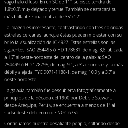
vago halo difuso. En un SC de 11”, su disco tendrá de
1,8’x0,3’, muy delgado y tenue. También se destacará su
más brillante zona central, de 35”x12”.
La imagen es interesante, contrastando con tres coloridas
estrellas cercanas, aunque éstas pueden molestar con su
brillo la visualización de IC 4827. Estas estrellas son las
siguientes: SAO 254495 ó HD 178631, de mag. 8,8, ubicada
a 1,7’ al oeste-noroeste del centro de la galaxia; SAO
254499 ó HD 178795, de mag. 9,1, a 3’ al noreste; y, la más
débil y alejada, TYC 9071-1188-1, de mag. 10,9 y a 3,7’ al
oeste-noroeste.
La galaxia, también fue descubierta fotográficamente a
principios de la década del 1900 por DeLisle Stewart,
desde Arequipa, Perú y, se encuentra a menos de 1º al
sudsudeste del centro de NGC 6752.
Continuamos nuestro desafiante periplo, saltando desde