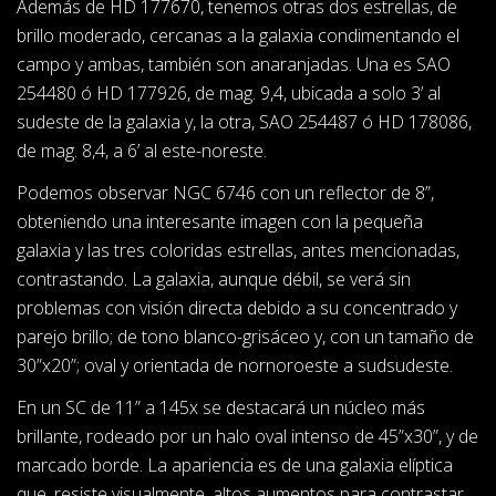
Además de HD 177670, tenemos otras dos estrellas, de
brillo moderado, cercanas a la galaxia condimentando el
campo y ambas, también son anaranjadas. Una es SAO
254480 ó HD 177926, de mag. 9,4, ubicada a solo 3’ al
sudeste de la galaxia y, la otra, SAO 254487 ó HD 178086,
de mag. 8,4, a 6’ al este-noreste.
Podemos observar NGC 6746 con un reflector de 8”,
obteniendo una interesante imagen con la pequeña
galaxia y las tres coloridas estrellas, antes mencionadas,
contrastando. La galaxia, aunque débil, se verá sin
problemas con visión directa debido a su concentrado y
parejo brillo; de tono blanco-grisáceo y, con un tamaño de
30”x20”; oval y orientada de nornoroeste a sudsudeste.
En un SC de 11” a 145x se destacará un núcleo más
brillante, rodeado por un halo oval intenso de 45”x30”, y de
marcado borde. La apariencia es de una galaxia elíptica
que, resiste visualmente, altos aumentos para contrastar