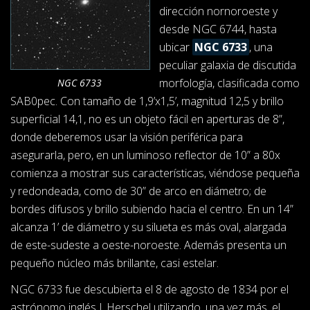
dirección nornoroeste y
desde NGC 6744, hasta
ubicar
NGC 6733
, una
peculiar galaxia de discutida
morfología, clasificada como
NGC 6733
SAB0pec. Con tamaño de 1,9’x1,5’, magnitud 12,5 y brillo
superficial 14,1, no es un objeto fácil en aperturas de 8”,
donde deberemos usar la visión periférica para
asegurarla, pero, en un luminoso reflector de 10” a 80x
comienza a mostrar sus características, viéndose pequeña
y redondeada, como de 30” de arco en diámetro; de
bordes difusos y brillo subiendo hacia el centro. En un 14”
alcanza 1’ de diámetro y su silueta es más oval, alargada
de este-sudeste a oeste-noroeste. Además presenta un
pequeño núcleo más brillante, casi estelar.
NGC 6733 fue descubierta el 8 de agosto de 1834 por el
astrónomo inglés J. Herschel utilizando, una vez más, el