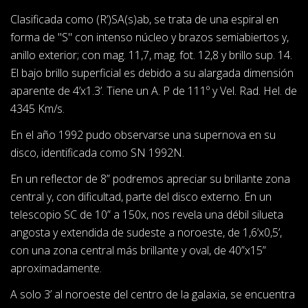
Clasificada como (R’)SA(s)ab, se trata de una espiral en
forma de "S" con intenso núcleo y brazos semiabiertos y,
anillo exterior; con mag. 11,7, mag. fot. 12,8 y brillo sup. 14.
El bajo brillo superficial es debido a su alargada dimensión
aparente de 4’x1.3’. Tiene un A. P de 111º y Vel. Rad. Hel. de
4345 Km/s.
En el año 1992 pudo observarse una supernova en su
disco, identificada como SN 1992N.
En un reflector de 8” podremos apreciar su brillante zona
central y, con dificultad, parte del disco externo. En un
telescopio SC de 10” a 150x, nos revela una débil silueta
angosta y extendida de sudeste a noroeste, de 1,6’x0,5’,
con una zona central más brillante y oval, de 40”x15”
aproximadamente.
A solo 3’ al noroeste del centro de la galaxia, se encuentra