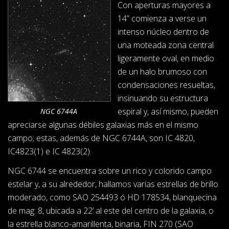
Con aperturas mayores a
14” comienza a verse un
intenso núcleo dentro de
una moteada zona central
ligeramente oval, en medio
de un halo brumoso con
condensaciones resueltas,
insinuando su estructura
espiral y, así mismo, pueden
NGC 6744A
apreciarse algunas débiles galaxias más en el mismo
campo; estas, además de NGC 6744A, son IC 4820,
IC4823(1) e IC 4823(2).
NGC 6744 se encuentra sobre un rico y colorido campo
estelar y, a su alrededor, hallamos varias estrellas de brillo
moderado, como SAO 254493 ó HD 178534, blanquecina
de mag. 8, ubicada a 22’ al este del centro de la galaxia, o
la estrella blanco-amarillenta, binaria, FIN 270 (SAO