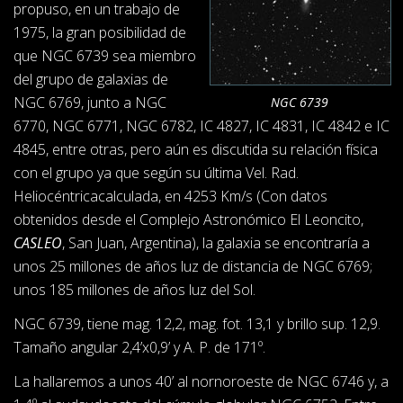
propuso, en un trabajo de
1975, la gran posibilidad de
que NGC 6739 sea miembro
del grupo de galaxias de
NGC 6769, junto a NGC
NGC 6739
6770, NGC 6771, NGC 6782, IC 4827, IC 4831, IC 4842 e IC
4845, entre otras, pero aún es discutida su relación física
con el grupo ya que según su última Vel. Rad.
Heliocéntricacalculada, en 4253 Km/s (Con datos
obtenidos desde el Complejo Astronómico El Leoncito,
CASLEO
, San Juan, Argentina), la galaxia se encontraría a
unos 25 millones de años luz de distancia de NGC 6769;
unos 185 millones de años luz del Sol.
NGC 6739, tiene mag. 12,2, mag. fot. 13,1 y brillo sup. 12,9.
Tamaño angular 2,4’x0,9’ y A. P. de 171º.
La hallaremos a unos 40’ al nornoroeste de NGC 6746 y, a