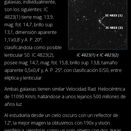
galaxias, individualmente,
son los siguientes: IC
4823(1) tiene mag. 13,9,
mag. fot. 14,7, brillo sup.
13,1, dimensión aparente
1,1’x0,8’ y A. P. 20º;
clasificándola como posible
lenticular S0. IC 4823(2),
IC 4823(1) e IC 4823(2)
posee mag. 14,7, mag. fot. 15,8, brillo sup. 13,8, tamaño
aparente 0,5x0,4’ y, A. P. 25º; con clasificación E/S0, entre
elíptica y lenticular.
Ambas galaxias tienen similar Velocidad Rad. Heliocéntrica
de 11090 Km/s; hallándose a unos lejanos 500 millones de
años luz.
Al estudiarla desde un cielo oscuro con un reflector de
12”, la mejor imagen la obtuvimos con 190x y visión
periférica, viéndolas como un solo objeto con dos áreas