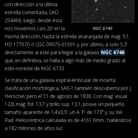
con dirección a la última
estrella comentada, SAO
254466, luego, desde ésta
nos movemos casi 20’ en la
NGC 6746
misma dirección, hasta la estrella anaranjada de mag. 9,1,
HD 177670 ó GSC 09075-01691 y, por último, a solo 5,3’
directamente al este para llegar a la galaxia
NGC 6746
que, en definitiva, se halla a algo más de medio grado al
este-noreste de NGC 6733.
Se trata de una galaxia espiral-lenticular de incierta
clasificación morfológica, SA0-?, también descubierta por J.
Herschel, pero el 11 de agosto de 1836. Con mag. visual
12,8, mag. fot. 13,7 y brillo sup. 13,1, posee un pequeño
tamaño aparente de 1,4’x0,9’, un A. P. de 173º y, su Vel.
Rad. Heliocéntrica calculada es de 4161 Km/s.; hallándose
a 182 millones de años luz.