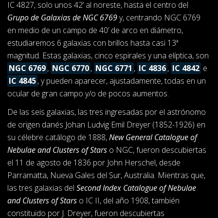
IC 4827, solo unos 42’ al noreste, hasta el centro del
Grupo de Galaxias de NGC 6769
y, centrando NGC 6769
en medio de un campo de 40’ de arco en diámetro,
estudiaremos 6 galaxias con brillos hasta casi 13ª
magnitud. Estas galaxias, cinco espirales y una elíptica, son
NGC 6769
,
NGC 6770
,
NGC 6771
,
IC 4836
,
IC 4842
e
IC 4845
, y pueden aparecer, ajustadamente, todas en un
ocular de gran campo y/o de pocos aumentos.
De las seis galaxias, las tres ingresadas por el astrónomo
de origen danés Johan Ludvig Emil Dreyer (1852-1926) en
su célebre catálogo de 1888,
New General Catalogue of
Nebulae and Clusters of Stars
o NGC, fueron descubiertas
el 11 de agosto de 1836 por John Herschel, desde
Parramatta, Nueva Gales del Sur, Australia. Mientras que,
las tres galaxias del
Second Index Catalogue of Nebulae
and Clusters of Stars
o IC II, del año 1908, también
constituido por J. Dreyer, fueron descubiertas