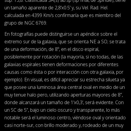
sup. 13,8. Clasificada SA(s) ab:sp (sp final, de Spindle), tiene
un tamaño aparente de 2,8’x0.5’ y, su Vel. Rad. Hel.
calculada en 4399 Km/s confirmaría que es miembro del
grupo de NGC 6769.
En fotografías puede distinguirse un apéndice sobre el
extremo sur de la galaxia, que se orienta NE a SO; se trata
de una deformación, de 8º, en el disco espiral,
posiblemente por rotación (la mayoría, si no todas, de las
galaxias espirales tienen deformaciones por diferentes
causas como ésta o por interacción con otra galaxia, por
ejemplo). En visual, es difícil apreciar su estrecha silueta ya
que posee una luminosa área central oval en medio de un
muy tenue halo pero, utilizando aperturas mayores de 8”,
donde alcanzará un tamaño de 1’x0,3’, será evidente. Con
un SC de 5”, bajo un cielo oscuro y transparente, lo más
notable será el luminoso centro, viéndose oval y orientado
casi norte-sur, con brillo moderado y, rodeado de un muy