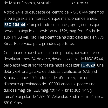
de Mount Stromlo, Australia.
ESO104-44
A solo 24’ al sudsudeste del centro de NGC 6744 tenemos
la otra galaxia en interacción que mencionamos antes,
ESO 104-44
. Completando sus datos, agregaremos que
posee un ángulo de posición de 162º, mag. fot. 15 y brillo
sup. 14. Su Vel. Rad. Heliocéntrica ha sido calculada en 779
Km/s. Reservada para grandes aperturas.
Continuando nuestro desafiante periplo, nuevamente nos
desplazaremos 24’ de arco, desde el centro de NGC 6744,
pero esta vez al nornoroeste hasta localizar
IC 4820
, una
débil y extraña galaxia de dudosa clasificación SAB(s)d:.
Situada a unos 170 millones de años luz y, con un
diámetro aproximado de 100000 años luz, posee una
dudosa mag. de 13,3, mag. fot. 14,7, brillo sup. 14,9 y
tamaño angular de 1,5’x0,9’. Velocidad Radial Heliocéntrica:
3910 Km/s.