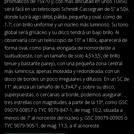
prismáticos de 15x70 y, con más dificultad en unos 10x50;
será fácil en un telescopio Schmidt-Cassegrain de 5” a 50x,
donde lucirá algo débil, pálida, pequeña y oval, como de
1,7’, con brillo uniforme y un núcleo más luminoso. Su tono
global será grisáceo y su disco tendrá un bajo brillo. Al
observarla con un telescopio de 10” a 180x, aparecerá de
forma oval, como plana, elongada de nornordeste a
sudsudoeste, con un tamaño de solo 4,5’x3,5’, de brillo
tenue y bastante parejo, con una pequeña zona central
más luminosa, apenas moteada y redondeada; con un
disco de bordes un poco irregulares y difusos. En un SC de
11” alcanza un tamaño de 6,3’x4,7’ y, sobre su disco,
superpuestas, o cercanas al borde, podemos asegurar
tres estrellas con magnitudes a partir de la 10ª, como GSC
09079-00857 ó TYC 9079-847-1, de mag. 10,2, situada a
menos de 7’ al noroeste del núcleo y, GSC 09079-00905 ó
TYC 9079-905-1, de mag. 11,5, a 4’ al noreste.