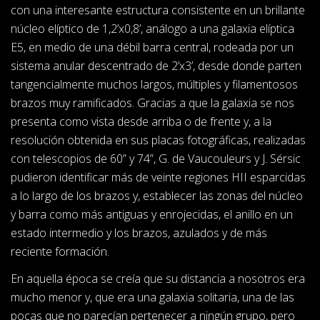
con una interesante estructura consistente en un brillante
núcleo elíptico de 1,2’x0,8’, análogo a una galaxia elíptica
E5, en medio de una débil barra central, rodeada por un
sistema anular descentrado de 2’x3’, desde donde parten
tangencialmente muchos largos, múltiples y filamentosos
brazos muy ramificados. Gracias a que la galaxia se nos
presenta como vista desde arriba o de frente y, a la
resolución obtenida en sus placas fotográficas, realizadas
con telescopios de 60” y 74”, G. de Vaucouleurs y J. Sérsic
pudieron identificar más de veinte regiones HII esparcidas
a lo largo de los brazos y, establecer las zonas del núcleo
y barra como más antiguas y enrojecidas, el anillo en un
estado intermedio y los brazos, azulados y de más
reciente formación.
En aquella época se creía que su distancia a nosotros era
mucho menor y, que era una galaxia solitaria, una de las
pocas que no parecían pertenecer a ningún grupo, pero