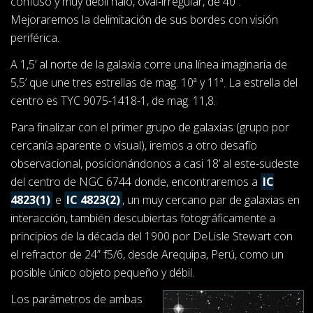
confuso y muy débil halo, oval-irregular, de 40”.
Mejoraremos la delimitación de sus bordes con visión
periférica.
A 1,5’ al norte de la galaxia corre una línea imaginaria de
5,5’ que une tres estrellas de mag. 10ª y 11ª. La estrella del
centro es TYC 9075-1418-1, de mag. 11,8.
Para finalizar con el primer grupo de galaxias (grupo por
cercanía aparente o visual), iremos a otro desafío
observacional, posicionándonos a casi 18’ al este-sudeste
del centro de NGC 6744 donde, encontraremos a
IC
4823(1)
e
IC 4823(2)
, un muy cercano par de galaxias en
interacción, también descubiertas fotográficamente a
principios de la década del 1900 por DeLisle Stewart con
el refractor de 24” f5/6, desde Arequipa, Perú, como un
posible único objeto pequeño y débil.
Los parámetros de ambas