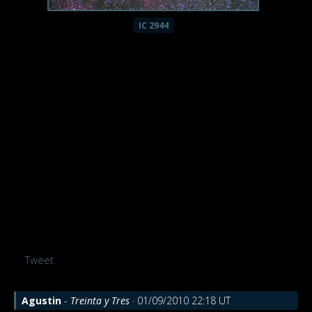
IC 2944
Tweet
Agustin
-
Treinta y Tres
· 01/09/2010 22:18 UT