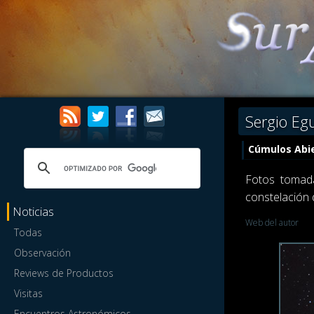
Sergio Eg
Cúmulos Abie
Fotos tomada
constelación 
Noticias
Web del autor
Todas
Observación
Reviews de Productos
Visitas
Encuentros Astronómicos