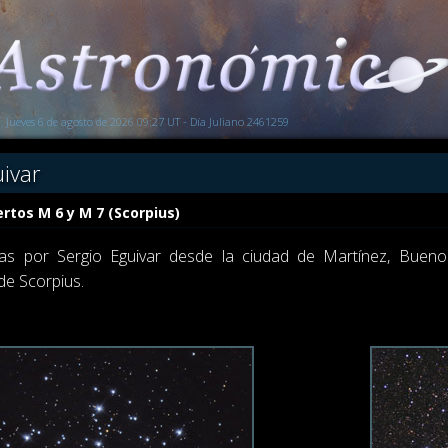
Jueves 6 de agosto de 2026 09:27 UT - Día Juliano 2461259
uivar
rtos M 6 y M 7 (Scorpius)
s por Sergio Eguivar desde la ciudad de Martínez, Bueno
de Scorpius.