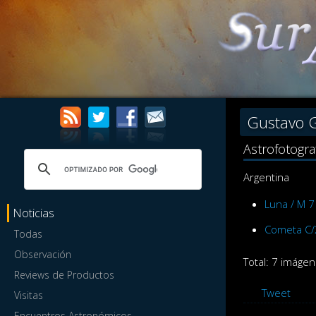
Gustavo 
Astrofotogr
Argentina
Luna / M 7
Noticias
Cometa C/
Todas
Observación
Total: 7 imágen
Reviews de Productos
Tweet
Visitas
Encuentros Astronómicos