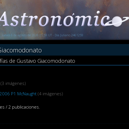
Jueves 6 de agosto de 2026 01:59 UT - Día Juliano 2461259
Giacomodonato
afías de Gustavo Giacomodonato
(3 imágenes)
2006 P1 McNaught
(4 imágenes)
es / 2 publicaciones.