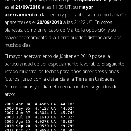
es el
21/09/2010
a las 11:35 UT, su m
ayor
acercamiento
a la Tierra (y por tanto, su máximo tamaño
aparente) es el
20/09/2010
a las 21:22 UT. En otros
planetas, como en el caso de Marte, la oposición y su
mayor acercamiento a la Tierra pueden distanciarse por
muchos días.
El mayor acercamiento de Júpiter en 2010 posee la
particularidad de ser especialmente favorable. El siguiente
listado muestra las fechas para años anteriores y años
futuros, junto con la distancia a la Tierra en Unidades
Astronómicas y el diámetro ecuatorial en segundos de
arco:
2005 Abr 04  4.4566 UA  44.18"

2006 May 05  4.4127 UA  44.62"

2007 Jun 07  4.3044 UA  45.74"

2008 Jul 10  4.1610 UA  47.32"

2010 Sep 20  3.9539 UA  49.79"
2011 Oct 27  3.9698 UA  49.59"
