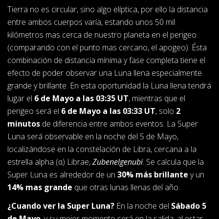
Tierra no es circular, sino algo elíptica, por ello la distancia
entre ambos cuerpos varía, estando unos 50 mil
kilómetros mas cerca de nuestro planeta en el perigeo
(comparando con el punto mas cercano, el apogeo). Ésta
combinación de distancia mínima y fase completa tiene el
efecto de poder observar una Luna llena especialmente
grande y brillante. En esta oportunidad la Luna llena tendrá
lugar el
6 de Mayo a las 03:35 UT
, mientras que el
perigeo será el
6 de Mayo a las 03:33 UT
, solo
2
minutos
de diferencia entre ambos eventos. La Super
Luna será observable en la noche del 5 de Mayo,
localizándose en la constelación de Libra, cercana a la
estrella alpha (α) Librae,
Zubenelgenubi
. Se calcula que la
Super Luna es alrededor de un
30% más brillante
y un
14% mas grande
que otras lunas llenas del año.
¿Cuando ver la Super Luna?
En la noche del
Sábado 5
de Mayo
, y su mejor momento será en la salida, al estar