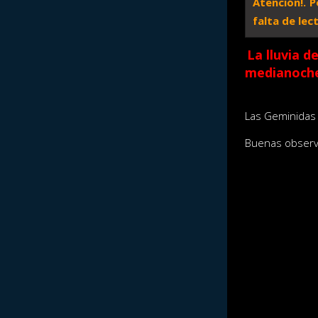
Atención!. 
falta de lec
La lluvia d
medianoch
Las Geminidas 
Buenas observ