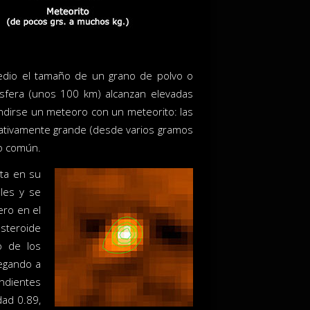
medio el tamaño de un grano de polvo o
mósfera (unos 100 km) alcanzan elevadas
dirse un meteoro con un meteorito: las
lativamente grande (desde varios gramos
co común.
pta en su
ales y se
ero en el
asteroide
o de los
legando a
ondientes
dad 0.89,