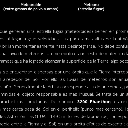
s que generan una estrella fugaz (meteoroides) tienen en pro
les al llegar a gran velocidad a las partes mas altas de la at
y brillan momentaneamente hasta desintegrarse. No debe confun
na lluvia de meteoros. Un meteorito es un resto de material re
amos) que ha logrado alcanzar la superficie de la Tierra, algo po
as se encuentran dispersas por una órbita que la Tierra interce
l alrededor del Sol. Por ello las lluvias de meteoros son anu
as año. Generalmente la órbita corresponde a la de un cometa, p
mínidas el objeto responsable es mas inusual. Se trata de un 
aractaríticas cometarias. De nombre
3200 Phaethon
, es un
 mas cerca pasa del Sol en el perihelio (punto mas cercano), l
des Astronómicas (1 UA = 149.5 millones de kilómetros, corresp
media entre la Tierra y el Sol) en una órbita elíptica de excentrici