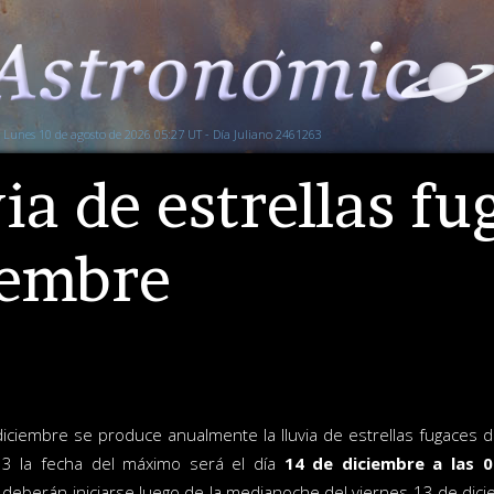
Lunes 10 de agosto de 2026 05:27 UT - Día Juliano 2461263
ia de estrellas fu
iembre
iciembre se produce anualmente la lluvia de estrellas fugace
3 la fecha del máximo será el día
14 de diciembre a las 
deberán iniciarse luego de la medianoche del viernes 13 de dici