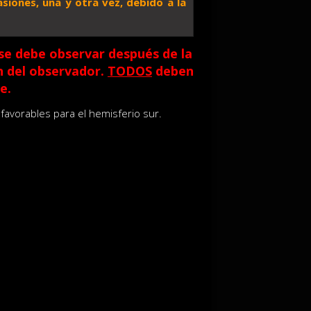
siones, una y otra vez, debido a la
 se debe observar después de la
n del observador.
TODOS
deben
e.
favorables para el hemisferio sur.