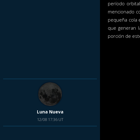
período orbita
mencionado c
pequeña cola e
que generan l
porción de este
Luna Nueva
12/08 17:36 UT