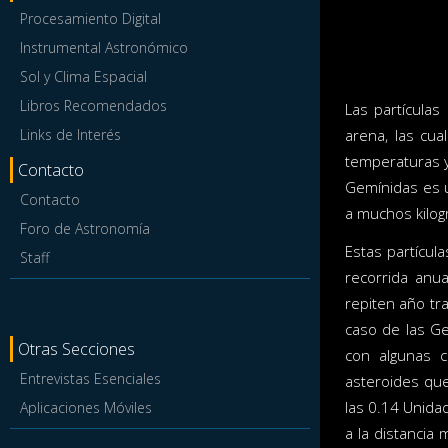
Procesamiento Digital
Instrumental Astronómico
Sol y Clima Espacial
Libros Recomendados
Las partícula
Links de Interés
arena, las cua
temperaturas 
Contacto
Gemínidas es u
Contacto
a muchos kilogr
Foro de Astronomía
Estas partícul
Staff
recorrida anua
repiten año tr
caso de las Ge
Otras Secciones
con algunas c
Entrevistas Esenciales
asteroides que
las 0.14 Unida
Aplicaciones Móviles
a la distancia 