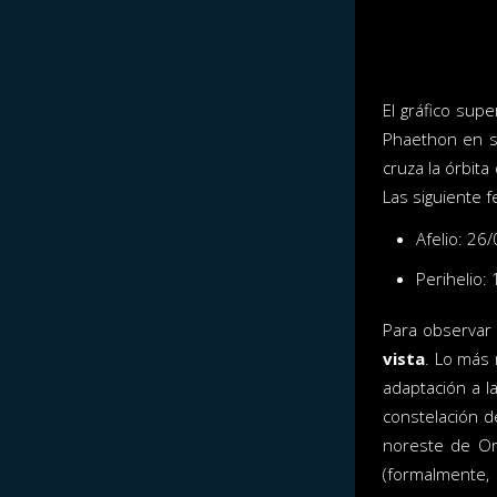
El gráfico supe
Phaethon en su
cruza la órbita
Las siguiente f
Afelio: 26
Perihelio:
Para observar 
vista
. Lo más 
adaptación a l
constelación d
noreste de Or
(formalmente,