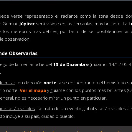
ede verse representado el radiante como la zona desde dond
e Gemini.
Júpiter
será visible en las cercanías, muy brillante. La
L
 los meteoros mas débiles, por tanto de ser posible intentar ub
de observación.
nde Observarlas
luego de la medianoche del
13 de Diciembre
(máximo: 14/12 05:45
.
de mirar
: en dirección
norte
si se encuentran en el hemisferio su
rio norte.
Ver el mapa
y guiarse con los puntos mas brillantes (Or
general, no es necesario mirar un punto en particular.
de serán visibles
: se trata de un evento global y serán visibles a
sto incluye a su país, ciudad o pueblo.