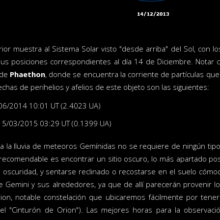
rior muestra al Sistema Solar visto "desde arriba" del Sol, con l
s posiciones correspondientes al día 14 de Diciembre. Notar co
 de
Phaethon
, donde se encuentra la corriente de partículas que
echas de perihelios y afelios de este objeto son las siguientes:
/06/2014 10:01 UT (2.4023 UA)
 15/03/2015 03:29 UT (0.1399 UA)
a la lluvia de meteoros Gemínidas no se requiere de ningún tip
recomendable es encontrar un sitio oscuro, lo más apartado pos
a oscuridad, y sentarse reclinado o recostarse en el suelo cómo
e Gemini y sus alrededores, ya que de allí parecerán provenir 
ion, notable constelación que ubicaremos fácilmente por tene
 el "Cinturón de Orion"). Las mejores horas para la observaci