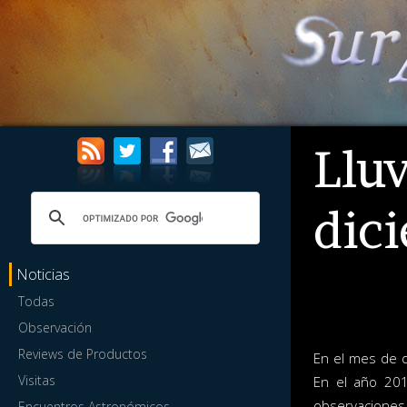
Lluv
dic
Noticias
Todas
Observación
Reviews de Productos
En el mes de d
Visitas
En el año 201
observaciones 
Encuentros Astronómicos