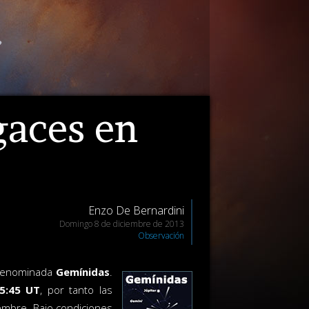
gaces en
Enzo De Bernardini
Domingo 8 de diciembre de 2013
Observación
s denominada
Gemínidas
.
05:45 UT
, por tanto las
embre. Bajo condiciones