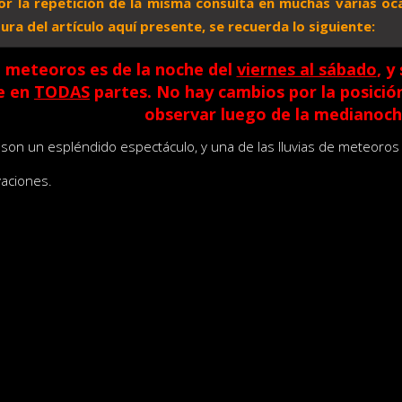
Por la repetición de la misma consulta en muchas varias oca
tura del artículo aquí presente, se recuerda lo siguiente:
e meteoros es de la noche del
viernes al sábado
, y
e en
TODAS
partes. No hay cambios por la posició
observar luego de la medianoch
son un espléndido espectáculo, y una de las lluvias de meteoros 
aciones.