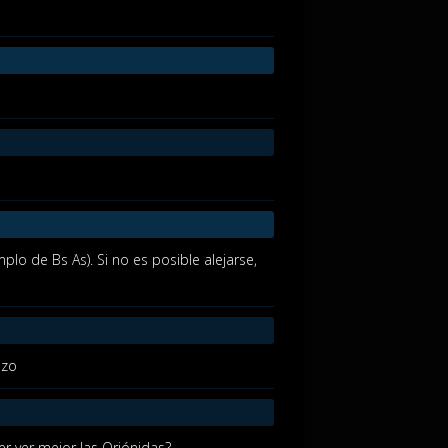
lo de Bs As). Si no es posible alejarse,
azo
r ver mejor las Oriónidas?