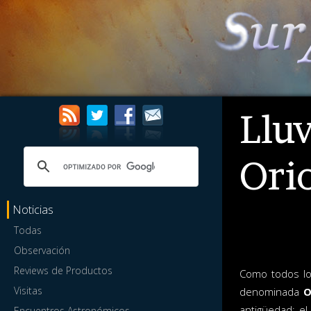
Lluv
Ori
Noticias
Todas
Observación
Reviews de Productos
Como todos los
Visitas
denominada
O
antigüedad: e
Encuentros Astronómicos