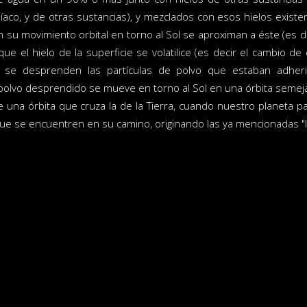
aco, y de otras sustancias), y mezclados con esos hielos exis
 su movimiento orbital en torno al Sol se aproximan a éste (es dec
ue el hielo de la superficie se volatilice (es decir el cambio de
o se desprenden las partículas de polvo que estaban adheri
 polvo desprendido se mueve en torno al Sol en una órbita semejan
e una órbita que cruza la de la Tierra, cuando nuestro planeta p
que se encuentren en su camino, originando las ya mencionadas "ll