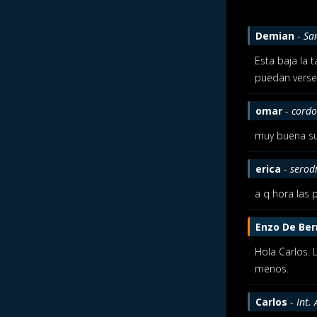
Demian
-
Sa
Esta baja la 
puedan verse 
omar
-
cordo
muy buena su 
erica
-
serod
a q hora las p
Enzo De Ber
Hola Carlos. 
menos.
Carlos
-
Int.