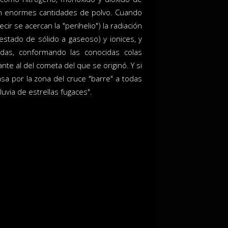
ten enormes cantidades de polvo. Cuando
ir se acercan la "perihelio") la radiación
 estado de sólido a gaseoso) y ionices, y
das, conformando las conocidas colas
te al del cometa del que se originó. Y si
asa por la zona del cruce "barre" a todas
uvia de estrellas fugaces".