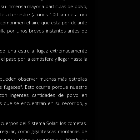
 su inmensa mayoría partículas de polvo,
era terrestre (a unos 100 km de altura
 comprimen el aire que esta por delante
lla por unos breves instantes antes de
o una estrella fugaz extremadamente
 el paso por la atmósfera y llegar hasta la
se pueden observar muchas más estrellas
as fugaces". Esto ocurre porque nuestro
 con ingentes cantidades de polvo en
as que se encuentran en su recorrido, y
 cuerpos del Sistema Solar: los cometas.
regular, como gigantescas montañas de
 como nitrógeno, monóxido y dióxido de