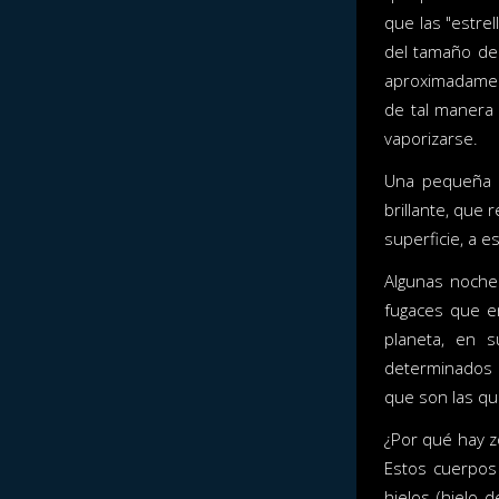
que las "estre
del tamaño de 
aproximadament
de tal manera 
vaporizarse.
Una pequeña 
brillante, que 
superficie, a e
Algunas noches
fugaces que en
planeta, en s
determinados p
que son las qu
¿Por qué hay z
Estos cuerpos
hielos (hielo