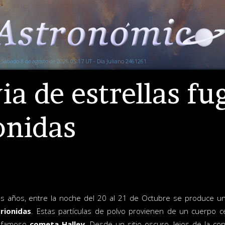
Sábado 8 de agosto de 2026 05:17 UT - Día Juliano 2461261
ia de estrellas fu
onidas
 años, entre la noche del 20 al 21 de Octubre se produce una 
rionidas
. Estas partículas de polvo provienen de un cuerpo 
l famoso
cometa Halley
. Desde un sitio oscuro, lejos de la con