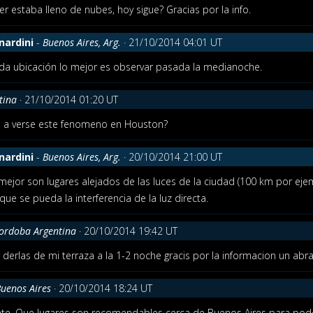
er estaba lleno de nubes, hoy sigue? Gracias por la info.
nardini
-
Buenos Aires, Arg.
· 21/10/2014 04:01 UT
toda ubicación lo mejor es observar pasada la medianoche.
tina
· 21/10/2014 01:20 UT
a a verse este fenomeno en Houston?
nardini
-
Buenos Aires, Arg.
· 20/10/2014 21:00 UT
mejor son lugares alejados de las luces de la ciudad (100 km por ejemp
 que se pueda la interferencia de la luz directa.
ordoba Argentina
· 20/10/2014 19:42 UT
r derlas de mi terraza a la 1-2 noche gracis por la informacion un abr
uenos Aires
· 20/10/2014 18:24 UT
nte. Que lugares son recomendables cerca de Buenos Aires para pode