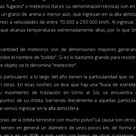
llas fugaces" o meteoros (tal es su denominación técnica) son en
un grano de arena o menor aún, que ingresan en la alta atmósf
e) a velocidades de entre 70.000 a 250.000 km/h. Al ingresar,
que alcanza temperaturas extremadamente altas, por lo que bri
cantidad de meteoros son de dimensiones mayores generand
recibe el nombre de "bólido". Si es lo bastante grande para resistir
se objeto se lo denomina "meteorito".
 particulares a lo largo del año tienen la particularidad que 
 otras. En esas noches se dice que hay una "lluvia de estrell
u movimiento de traslación en torno al Sol, se encuentra
untos de su órbita, barriendo literalmente a aquellas partícul
e vemos ingresar en la alta atmósfera.
onas de la órbita terrestre con mucho polvo? La causa son otros
 tienen en general un diámetro de unos pocos km, de forma ir
 de agua en un 90% o más junto con hielos de otras sustancias