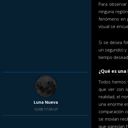
Para observar
ninguna región
fenómeno en po
visual se encu
Si se desea fo
un segundo) y d
tiempo deseado
¿Qué es una 
Todos hemos v
que ver con la
realidad, el n
Luna Nueva
una enorme esfe
12/08 17:36 UT
comparación co
se movían reci
que parecían h