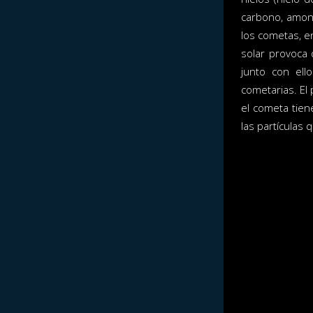
carbono, amoní
los cometas, en
solar provoca q
junto con ell
cometarias. El
el cometa tien
las partículas 