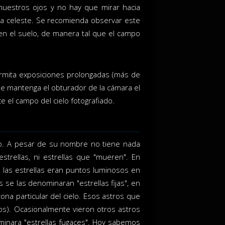
uestros ojos y no hay que mirar hacia
fera celeste. Se recomienda observar este
n el suelo, de manera tal que el campo
ermita exposiciones prolongadas (más de
 que mantenga el obturador de la cámara el
e el campo del cielo fotografiado.
lo. A pesar de su nombre no tiene nada
trellas, ni estrellas que "mueren". En
 las estrellas eran puntos luminosos en
s se las denominaran "estrellas fijas", en
ona particular del cielo. Esos astros que
os). Ocasionalmente vieron otros astros
minara "estrellas fugaces". Hoy sabemos