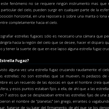
 este fenómeno no se requiere ningún instrumento mas que n
 particular del cielo, pueden surgir en cualquier parte de la es
sición horizontal, en una reposera o sobre una manta o lona e
entre completamente hacia el cielo.
tografiar estrellas fugaces sólo es necesario una cámara que p
irigirla hacia la región del cielo que se desee, hacer el disparo
 y tener la suerte de que en ese lapso alguna estrella fugaz cruc
Estrella Fugaz?
isto alguna vez una estrella fugaz cruzando raudamente el cie
s estrellas: no son estrellas que se mueven, ni pedazos de es
ombre es un recuerdo de las épocas en que el hombre creía que
ra, y esos puntos estaban fijos a ella, de ahí que a las estrella
n 7 astros que se desplazaban entre las estrellas fijas de una z
bieron el nombre de "planetas" (en griego, errantes o vagabund
uir, fugarse de su lugar del firmamento, de ahí que se los deno