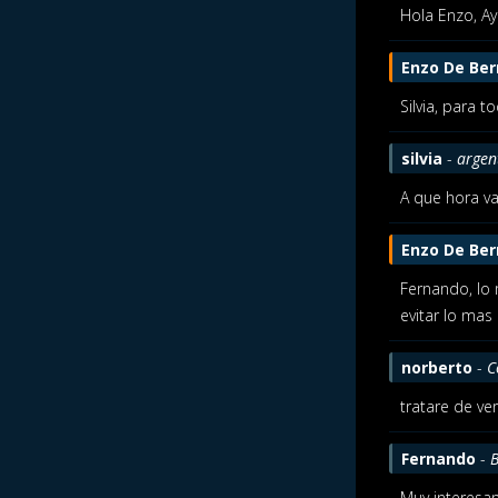
Hola Enzo, Ay
Enzo De Ber
Silvia, para 
silvia
-
argen
A que hora v
Enzo De Ber
Fernando, lo 
evitar lo mas
norberto
-
C
tratare de ve
Fernando
-
B
Muy interesa