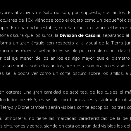
ores atractivos de Saturno son, por supuesto, sus anillos. Es
noculares de 10x, viéndose todo el objeto como un pequeñoi disc
opio. En una noche estable, con Saturno alto sobre el horizonte,
zona oscura que los surca, la
División de Cassini
, separando al 
forma un gran ángulo con respecto a la visual de la Tierra (u
 zona más externa del anillo es visible por completo, por delan
r del eje menor de los anillos es algo mayor que el diámetro 
ta su sombra sobre los anillos, pero esta sombra no es visible 
 se la podrá ver como un corte oscuro sobre los anillos, a un
n ostenta una gran cantidad de satélites, de los cuales el má
lrededor de +8.5, es visible con binoculares y fácilmente ob
, Tethys y Dione también serán visibles con telescopios, los tres
u atmósfera, no tiene las marcadas características de la de 
s cinturones y zonas, siendo en esta oportunidad visibles los del