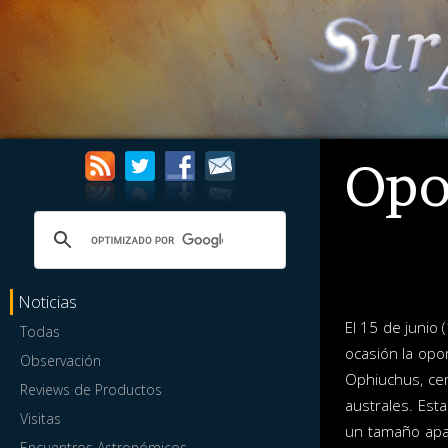
Opo
Noticias
El 15 de junio 
Todas
ocasión la opo
Observación
Ophiuchus, cer
Reviews de Productos
australes. Est
Visitas
un tamaño apar
Encuentros Astronómicos