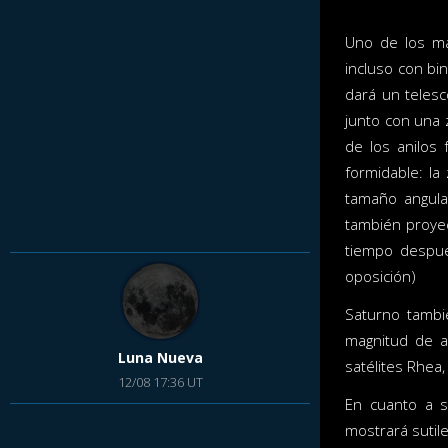
Uno de los may
incluso con bi
dará un telesc
junto con una 
de los anilos 
formidable: la
tamaño angula
también proyec
tiempo despues
oposición)
Saturno tambié
magnitud de a
Luna Nueva
satélites Rhea
12/08 17:36 UT
En cuanto a s
mostrará sutile