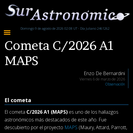
Domingo 9 de agosto de 2026 02:08 UT - Día Juliano 2461262
Cometa C/2026 A1
MAPS
Enzo De Bernardini
Viernes 6 de marzo de 2026
Observación
El cometa
El cometa
C/2026 A1 (MAPS)
es uno de los hallazgos
astronómicos más destacados de este año. Fue
descubierto por el proyecto
MAPS
(Maury, Attard, Parrott,