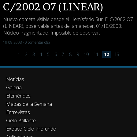
C/2002 O7 (LINEAR)
Nuevo cometa visible desde el Hemisferio Sur. El C/2002 O7
(LINEAR), observable antes del amanecer. 01/10/2003:
Núcleo fragmentado. Imposible de observar.
19.09.2003 ·
0 comentario(s)
1
2
3
4
5
6
7
8
9
10
11
12
13
Noticias
Galería
Efemérides
Mapas de la Semana
Entrevistas
Cielo Brillante
Exótico Cielo Profundo