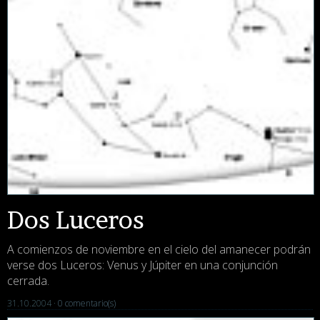
Dos Luceros
A comienzos de noviembre en el cielo del amanecer podrán
verse dos Luceros: Venus y Júpiter en una conjunción
cerrada.
31.10.2004 ·
0 comentario(s)