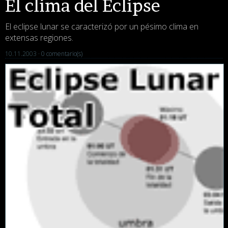
El clima del Eclipse
El eclipse lunar se caracterizó por un pésimo clima en
extensas regiones.
10.11.2003 ·
0 comentario(s)