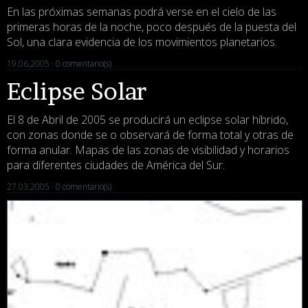
En las próximas semanas podrá verse en el cielo de las
primeras horas de la noche, poco después de la puesta del
Sol, una clara evidencia de los movimientos planetarios.
19.06.2005 ·
0 comentario(s)
Eclipse Solar
El 8 de Abril de 2005 se producirá un eclipse solar híbrido,
con zonas donde se o observará de forma total y otras de
forma anular. Mapas de las zonas de visibilidad y horarios
para diferentes ciudades de América del Sur.
27.03.2005 ·
0 comentario(s)