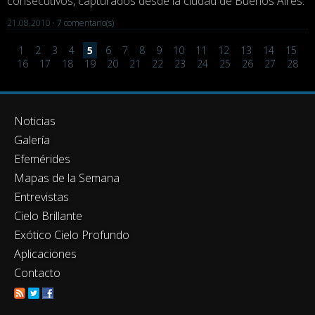
consecutivos, capturados desde la ciudad de Buenos Aires.
21.08.2010 ·
7 comentario(s)
1
2
3
4
5
6
7
8
9
10
11
12
13
14
15
16
17
18
19
20
21
22
23
24
25
26
27
28
Noticias
Galería
Efemérides
Mapas de la Semana
Entrevistas
Cielo Brillante
Exótico Cielo Profundo
Aplicaciones
Contacto