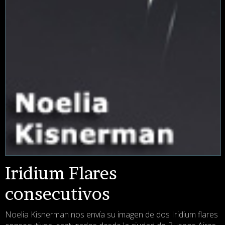
Iridium Flares
consecutivos
Noelia Kisnerman nos envía su imagen de dos Iridium flares