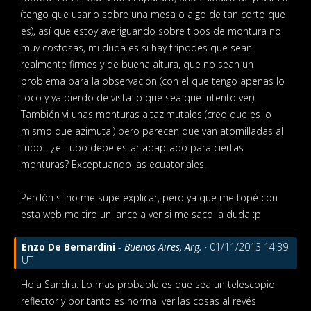
(tengo que usarlo sobre una mesa o algo de tan corto que
es), así que estoy averiguando sobre tipos de montura no
muy costosas, mi duda es si hay trípodes que sean
realmente firmes y de buena altura, que no sean un
problema para la observación (con el que tengo apenas lo
toco y ya pierdo de vista lo que sea que intento ver).
También vi unas monturas altazimutales (creo que es lo
mismo que azimutal) pero parecen que van atornilladas al
tubo... ¿el tubo debe estar adaptado para ciertas
monturas? Exceptuando las ecuatoriales.
Perdón si no me supe explicar, pero ya que me topé con
esta web me tiro un lance a ver si me saco la duda :p
Enzo De Bernardini
-
Buenos Aires, Arg.
· 01/11/2013 14:39
UT
Hola Sandra. Lo mas probable es que sea un telescopio
reflector y por tanto es normal ver las cosas al revés