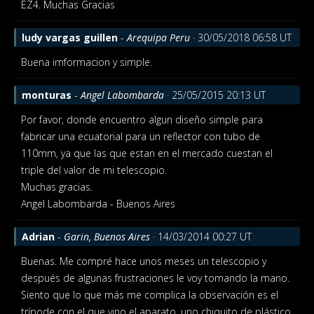
EZ4. Muchas Gracias
ludy vargas guillen
-
Arequipa Peru
· 30/05/2018 06:58 UT
Buena imformacion y simple.
monturas
-
Angel Labombarda
· 25/05/2015 20:13 UT
Por favor, donde encuentro algun diseño simple para
fabricar una ecuatorial para un reflector con tubo de
110mm, ya que las que estan en el mercado cuestan el
triple del valor de mi telescopio.
Muchas gracias.
Angel Labombarda - Buenos Aires
Adrian
-
Garin, Buenos Aires
· 14/03/2014 00:27 UT
Buenas. Me compré hace unos meses un telescopio y
después de algunas frustraciones le voy tomando la mano.
Siento que lo que más me complica la observación es el
trípode con el que vino el aparato, uno chiquito de plástico