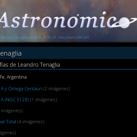
Viernes 7 de agosto de 2026 22:50 UT - Día Juliano 2461260
enaglia
fías de Leandro Tenaglia
Fe, Argentina
 A y Omega Centauri
(2 imágenes)
 A (NGC 5128)
(1 imágenes)
4 imágenes)
ar Total
(4 imágenes)
mágenes)