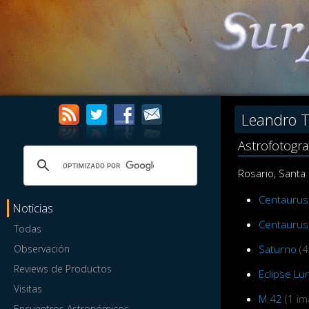
Leandro T
Astrofotogra
Rosario, Santa 
Centaurus
Noticias
Centaurus
Todas
Observación
Saturno
(
Reviews de Productos
Eclipse Lun
Visitas
M 42
(1 i
Encuentros Astronómicos