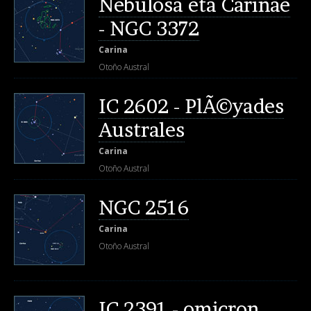
Nebulosa eta Carinae
- NGC 3372
Carina
Otoño Austral
IC 2602 - PlÃ©yades
Australes
Carina
Otoño Austral
NGC 2516
Carina
Otoño Austral
IC 2391 - omicron