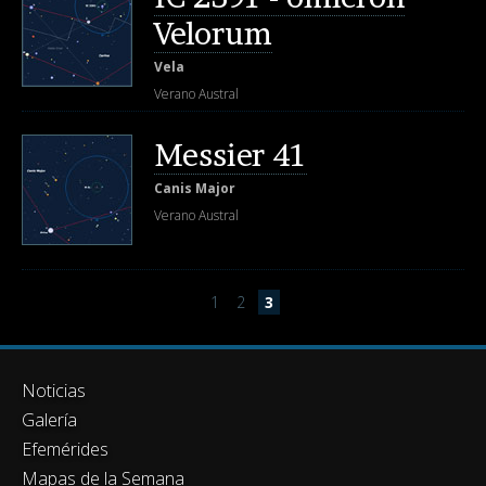
Velorum
Vela
Verano Austral
Messier 41
Canis Major
Verano Austral
1
2
3
Noticias
Galería
Efemérides
Mapas de la Semana