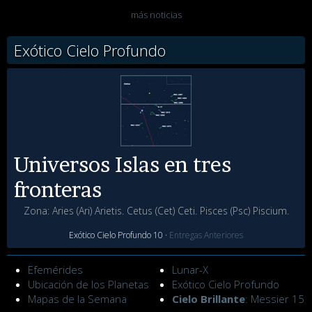
más noticias
Exótico Cielo Profundo
Universos Islas en tres
fronteras
Zona: Aries (Ari) Arietis. Cetus (Cet) Ceti. Pisces (Psc) Piscium.
Exótico Cielo Profundo 10 ·
Entregas Anteriores
Efemérides
Lunar-X
Ubicación de los Planetas
Exótico Cielo Profundo
Mapas de la Semana
Cielo Brillante
: Messier 15