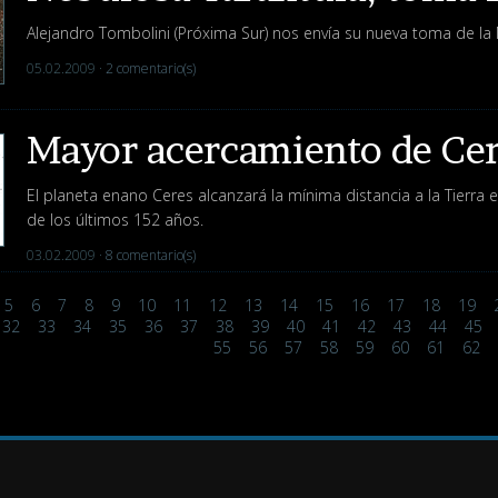
Alejandro Tombolini (Próxima Sur) nos envía su nueva toma de la
05.02.2009 ·
2 comentario(s)
Mayor acercamiento de Ce
El planeta enano Ceres alcanzará la mínima distancia a la Tierra
de los últimos 152 años.
03.02.2009 ·
8 comentario(s)
5
6
7
8
9
10
11
12
13
14
15
16
17
18
19
32
33
34
35
36
37
38
39
40
41
42
43
44
45
55
56
57
58
59
60
61
62