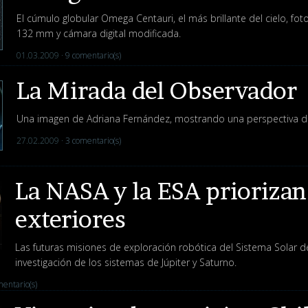
El cúmulo globular Omega Centauri, el más brillante del cielo, fot
132 mm y cámara digital modificada.
01.03.2009 ·
9 comentario(s)
La Mirada del Observador
Una imagen de Adriana Fernández, mostrando una perspectiva dif
27.02.2009 ·
3 comentario(s)
La NASA y la ESA priorizan
exteriores
Las futuras misiones de exploración robótica del Sistema Solar de
investigación de los sistemas de Júpiter y Saturno.
entario(s)