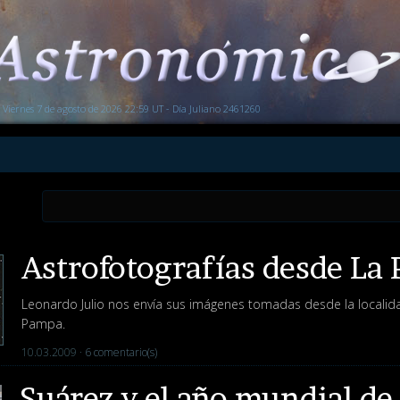
Viernes 7 de agosto de 2026 22:59 UT - Día Juliano 2461260
Astrofotografías desde La
Leonardo Julio nos envía sus imágenes tomadas desde la localida
Pampa.
10.03.2009 ·
6 comentario(s)
Suárez y el año mundial de