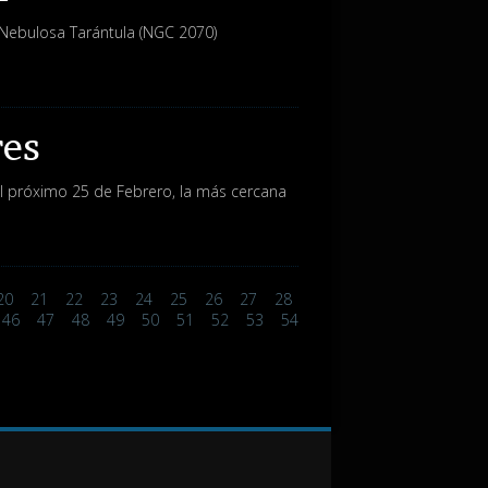
 Nebulosa Tarántula (NGC 2070)
res
 el próximo 25 de Febrero, la más cercana
20
21
22
23
24
25
26
27
28
46
47
48
49
50
51
52
53
54