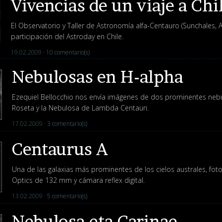
Vivencias de un viaje a Chi
El Observatorio y Taller de Astronomía alfa-Centauro (Sunchales, Ar
participación del Astroday en Chile.
19.02.2009 ·
10 comentario(s)
Nebulosas en H-alpha
Ezequiel Bellocchio nos envía imágenes de dos prominentes neb
Roseta y la Nebulosa de Lambda Centauri.
17.02.2009 ·
3 comentario(s)
Centaurus A
Una de las galaxias más prominentes de los cielos australes, fot
Optics de 132 mm y cámara reflex digital.
13.02.2009 ·
5 comentario(s)
Nebulosa eta Carinae