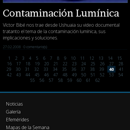
Contaminación Lumínica
Víctor Bibé nos trae desde Ushuaia su video documental
tratanto el tema de la contaminación lumínica, sus
implicaciones y soluciones.
27.02.2008 ·
0 comentario(s)
1
2
3
4
5
6
7
8
9
10
11
12
13
14
15
16
17
18
19
20
21
22
23
24
25
26
27
28
29
30
31
32
33
34
35
36
37
38
39
40
41
42
43
44
45
46
47
48
49
50
51
52
53
54
55
56
57
58
59
60
61
62
Noticias
Galería
Efemérides
Mapas de la Semana