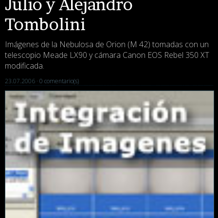
Julio y Alejandro
Tombolini
Imágenes de la Nebulosa de Orion (M 42) tomadas con un
telescopio Meade LX90 y cámara Canon EOS Rebel 350 XT
modificada.
23.07.2006 ·
0 comentario(s)