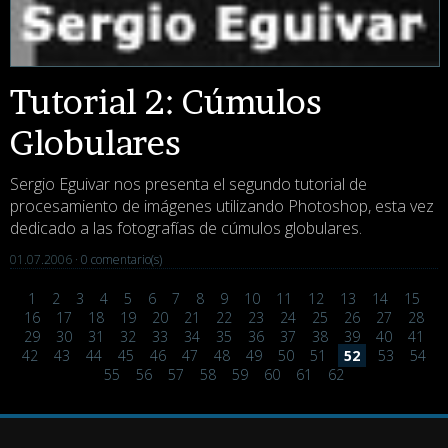
Tutorial 2: Cúmulos
Globulares
Sergio Eguivar nos presenta el segundo tutorial de
procesamiento de imágenes utilizando Photoshop, esta vez
dedicado a las fotografías de cúmulos globulares.
01.07.2006 ·
0 comentario(s)
1
2
3
4
5
6
7
8
9
10
11
12
13
14
15
16
17
18
19
20
21
22
23
24
25
26
27
28
29
30
31
32
33
34
35
36
37
38
39
40
41
42
43
44
45
46
47
48
49
50
51
52
53
54
55
56
57
58
59
60
61
62