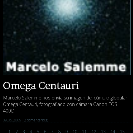
Omega Centauri
Marcelo Salemme nos envía su imagen del cúmulo globular
Omega Centauri, fotografiado con cámara Canon EOS
400D.
09.05.2009 ·
2 comentario(s)
1
2
3
4
5
6
7
8
9
10
11
12
13
14
15